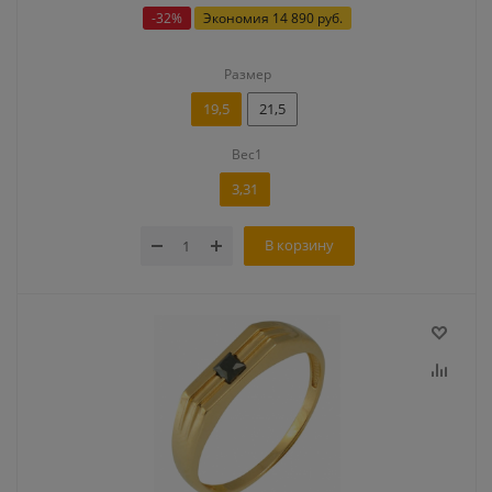
-
32
%
Экономия
14 890 руб.
Размер
19,5
21,5
Вес1
3,31
В корзину