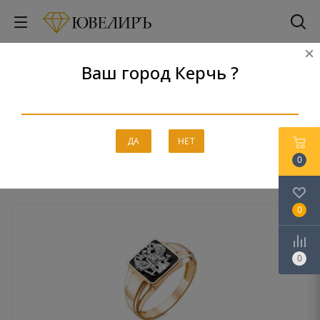
Ваш город Керчь ?
Кольца мужские
Главная
-
Каталог
-
Золото
-
Кольца мужские
ДА
НЕТ
0
0
0