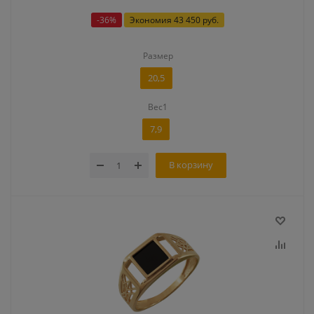
-
36
%
Экономия
43 450 руб.
Размер
20,5
Вес1
7,9
В корзину