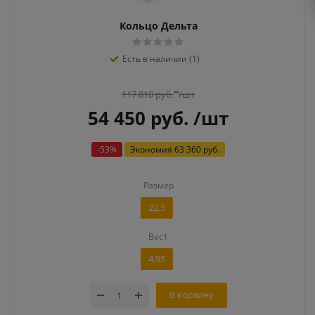
Кольцо Дельта
Есть в наличии (1)
117 810
руб.
/шт
54 450
руб.
/шт
-
53
%
Экономия
63 360 руб.
Размер
22,5
Вес1
4,95
В корзину