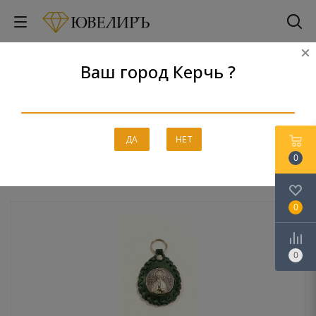
Ваш город Керчь ?
Брелоки
Главная
-
Каталог
-
Серебро
-
Брелоки
ДА
НЕТ
0
0
0